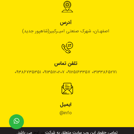
آدرس
اصفهـان، شهرک صنعتی امیـرکبیر(شاهپور جدید)
تلفن تماس
03133865271 09125163357 09135120207 09386735351
ایمیل
info@
تمامی حقوق این وب سایت متعلق به شرکت
در اوج
می باشد.